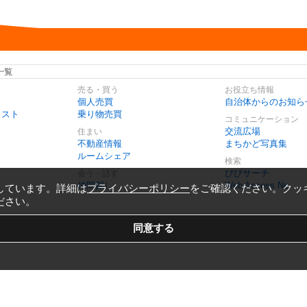
一覧
売る・買う
お役立ち情報
個人売買
自治体からのお知ら
リスト
乗り物売買
コミュニケーション
交流広場
住まい
不動産情報
まちかど写真集
ルームシェア
検索
びびサーチ
会う・話す
仲間探し
Web Access No.
しています。詳細は
プライバシーポリシー
をご確認ください。クッ
ださい。