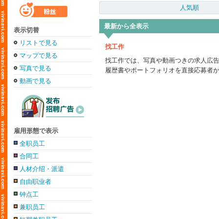
人気順
最新から全表示
表示切替
リストで見る
找工作
マップで見る
找工作では、写真や動画つきの求人広
写真で見る
履歴書やポートフォリオを直接応募者
動画で見る
雇用形態で表示
全职员工
合同工
人材介绍・派遣
自由职业者
钟点工
兼职员工