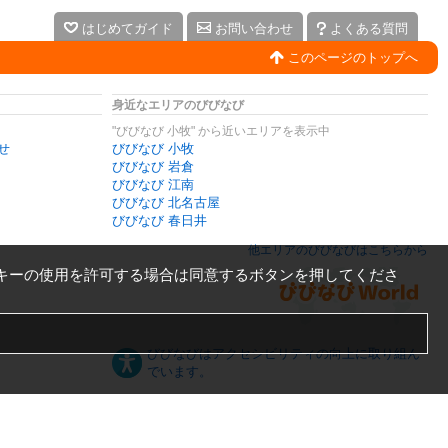
はじめてガイド
お問い合わせ
よくある質問
このページのトップへ
身近なエリアのびびなび
"びびなび 小牧" から近いエリアを表示中
せ
びびなび 小牧
びびなび 岩倉
びびなび 江南
びびなび 北名古屋
びびなび 春日井
他エリアのびびなびはこちらから
キーの使用を許可する場合は同意するボタンを押してくださ
びびなびはアクセシビリティの向上に取り組ん
でいます。
日本語
English
español