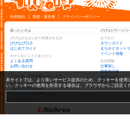
利用規約
商標・著作権
プライバシーポリシー
困ったときは
びびなびサービス
びびなびをはじめて利用される方
おでかけ
びびなびCLS
タウンガイド
はじめてガイド
まちかどホット
イベント情報
わからないことがあったら
よくある質問
生活情報
お問い合わせ
仕事探し
情報掲示板
広告出稿・有料掲載をお考えの方
地域のチラシ
本サイトでは、より良いサービス提供のため、クッキーを使用
ギグワーク
お気軽にご相談・お問い合わせ下さい
い。クッキーの使用を拒否する場合は、ブラウザからご設定く
広告のお問い合わせ
プレスリリースお申し込み
メディアの方へ