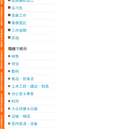
短期兼职员工
实习生
居家工作
業務委託
工作假期
其他
職種で表示
销售
营业
数码
食品・饮食店
土木工程・建設・制造
办公室＆事务
时尚
大众传播＆出版
运输・物流
室内装潢・设备