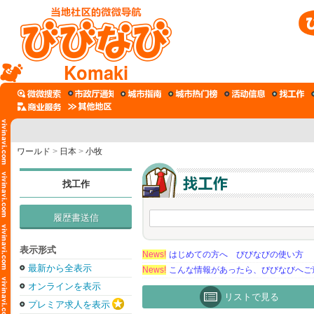
Komaki
ワールド
>
日本
>
小牧
找工作
履歴書送信
表示形式
News!
はじめての方へ びびなびの使い方
最新から全表示
News!
こんな情報があったら、びびなびへご
オンラインを表示
リストで見る
プレミア求人を表示