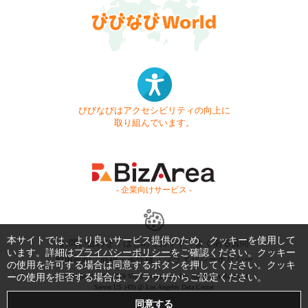
びびなびはアクセシビリティの向上に
取り組んでいます。
- 企業向けサービス -
本サイトでは、より良いサービス提供のため、クッキーを使用して
お問い合わせ
はじめてガイド
よくある質問
います。詳細は
プライバシーポリシー
をご確認ください。クッキー
利用規約
商標・著作権
プライバシーポリシー
の使用を許可する場合は同意するボタンを押してください。クッキ
ーの使用を拒否する場合は、ブラウザからご設定ください。
Copyright © 1999-2026 Vivid Navigation, Inc. All Rights Reserved.
Server US (43) @ Los Angeles Data Center