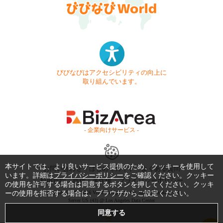
びびなびはアクセシビリティの向上に
取り組んでいます。
- 企業向けサービス -
本サイトでは、より良いサービス提供のため、クッキーを使用して
お問い合わせ
はじめてガイド
よくある質問
います。詳細は
プライバシーポリシー
をご確認ください。クッキー
利用規約
商標・著作権
プライバシーポリシー
の使用を許可する場合は同意するボタンを押してください。クッキ
ーの使用を拒否する場合は、ブラウザからご設定ください。
Copyright © 1999-2026 Vivid Navigation, Inc. All Rights Reserved.
Server US (43) @ Los Angeles Data Center