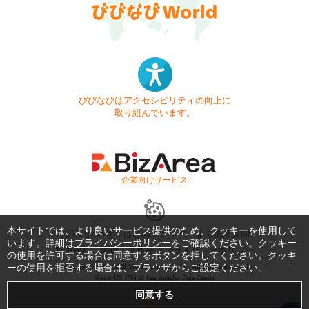
びびなびはアクセシビリティの向上に
取り組んでいます。
- 企業向けサービス -
本サイトでは、より良いサービス提供のため、クッキーを使用して
お問い合わせ
はじめてガイド
よくある質問
います。詳細は
プライバシーポリシー
をご確認ください。クッキー
利用規約
商標・著作権
プライバシーポリシー
の使用を許可する場合は同意するボタンを押してください。クッキ
ーの使用を拒否する場合は、ブラウザからご設定ください。
Copyright © 1999-2026 Vivid Navigation, Inc. All Rights Reserved.
Server US (75) @ Los Angeles Data Center