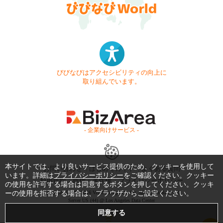
びびなびはアクセシビリティの向上に
取り組んでいます。
- 企業向けサービス -
本サイトでは、より良いサービス提供のため、クッキーを使用して
お問い合わせ
はじめてガイド
よくある質問
います。詳細は
プライバシーポリシー
をご確認ください。クッキー
利用規約
商標・著作権
プライバシーポリシー
の使用を許可する場合は同意するボタンを押してください。クッキ
ーの使用を拒否する場合は、ブラウザからご設定ください。
Copyright © 1999-2026 Vivid Navigation, Inc. All Rights Reserved.
Server US (44) @ Los Angeles Data Center