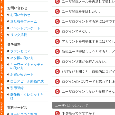
ユーザ登録メールを再送して欲し
お問い合わせ
ユーザ登録を削除したい。
お問い合わせ
違反報告フォーム
ユーザログインをする利点は何で
イベントアンケート
ログインできない。
リンク掲載
アカウントを有効化するにはどう
参考資料
ファンとは？
新規ユーザ登録しようとすると、
ネタ帳の使い方
ログイン状態が保持されない。
キーワードキャッチャ
の使い方
びびなびを開くと、自動的にログ
お買い物カート
自己アピール動画作成
ログインのパスワードを忘れてし
引用登録
ユーザログインしないと投稿でき
著作権・クレジットと
は
ユーザパネルについて
有料サービス
ネタ帳って何ですか？
サービスのご案内