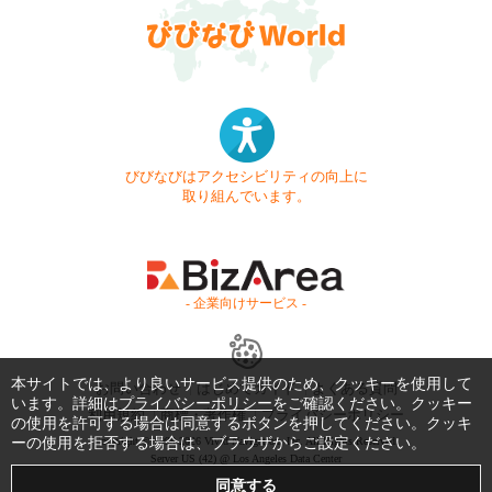
びびなびはアクセシビリティの向上に
取り組んでいます。
- 企業向けサービス -
本サイトでは、より良いサービス提供のため、クッキーを使用して
お問い合わせ
はじめてガイド
よくある質問
います。詳細は
プライバシーポリシー
をご確認ください。クッキー
利用規約
商標・著作権
プライバシーポリシー
の使用を許可する場合は同意するボタンを押してください。クッキ
ーの使用を拒否する場合は、ブラウザからご設定ください。
Copyright © 1999-2026 Vivid Navigation, Inc. All Rights Reserved.
Server US (42) @ Los Angeles Data Center