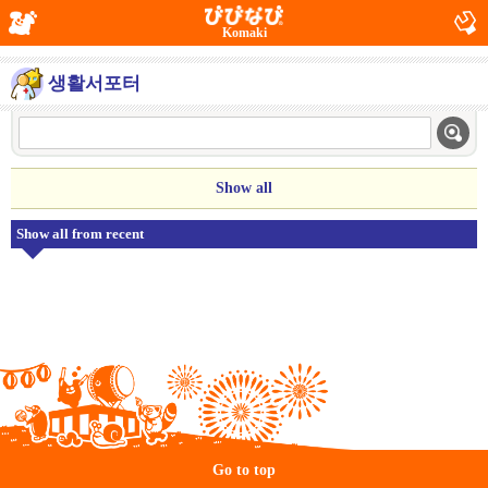
Komaki
생활서포터
Show all
Show all from recent
Go to top